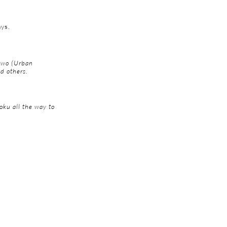
ays.
 two (Urban
d others.
oku all the way to