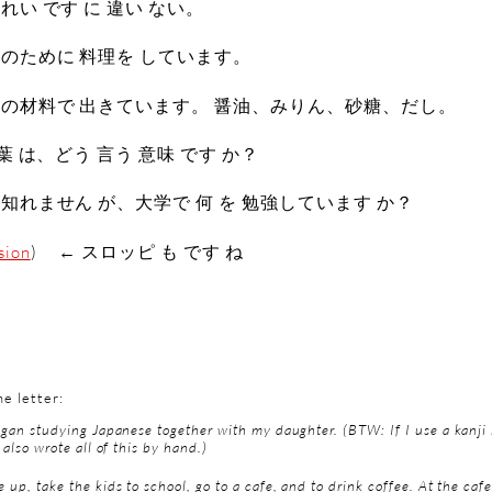
れい です に 違い ない。
 のために 料理を しています。
次の材料で 出きています。 醤油、みりん、砂糖、だし。
言葉 は、どう 言う 意味 です か？
も知れません が、大学で 何 を 勉強しています か？
) ← スロッピ も です ね
sion
he letter:
egan studying Japanese together with my daughter. (BTW: If I use a kanji 
 also wrote all of this by hand.)
up, take the kids to school, go to a cafe, and to drink coffee. At the cafe,