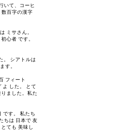
 行いて、コーヒ
 数百字の漢字
 は ミサさん。
 初心者 です。
した。 シアトルは
きます。
百 フィート
グ よ した。 とて
 乗りました。私た
目 です。 私たち
たちは 日本で 友
 とても 美味し