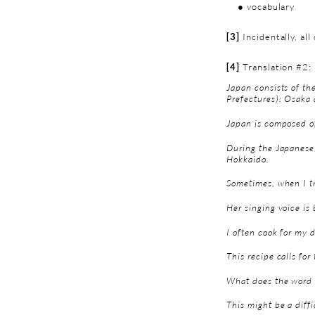
● vocabulary
[3]
Incidentally, all
[4]
Translation #2:
Japan consists of th
Prefectures): Osaka 
Japan is composed o
During the Japanese 
Hokkaido.
Sometimes, when I tr
Her singing voice is 
I often cook for my 
This recipe calls for
What does the word 
This might be a diff