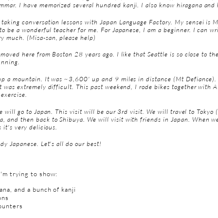
ammar. I have memorized several hundred kanji. I also know hiragana and
 taking conversation lessons with Japan Language Factory. My sensei is Mi
t to be a wonderful teacher for me. For Japanese, I am a beginner. I can w
ry much. (Misa-san, please help)
d moved here from Boston 28 years ago. I like that Seattle is so close to t
unning.
up a mountain. It was ~3,600' up and 9 miles in distance (Mt Defiance).
It was extremely difficult. This past weekend, I rode bikes together with 
 exercise.
e will go to Japan. This visit will be our 3rd visit. We will travel to Tokyo
, and then back to Shibuya. We will visit with friends in Japan. When we
 it's very delicious.
udy Japanese. Let's all do our best!
I'm trying to show:
na, and a bunch of kanji
ons
unters