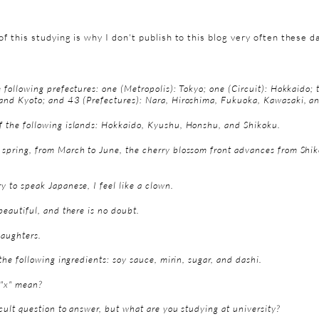
 of this studying is why I don't publish to this blog very often these d
e following prefectures: one (Metropolis): Tokyo; one (Circuit): Hokkaido;
and Kyoto; and 43 (Prefectures): Nara, Hiroshima, Fukuoka, Kawasaki, an
f the following islands: Hokkaido, Kyushu, Honshu, and Shikoku.
spring, from March to June, the cherry blossom front advances from Shik
y to speak Japanese, I feel like a clown.
beautiful, and there is no doubt.
daughters.
 the following ingredients: soy sauce, mirin, sugar, and dashi.
"x" mean?
icult question to answer, but what are you studying at university?