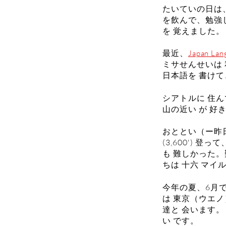
たいていの日は、
を飲んで、勉強し
を 覚えました。
最近、
Japan Lan
ミサせんせいは 
日本語を 書けて
シアトルに 住ん
山の近い が 好
おととい（ー昨
(3,600') 登
も 難しかった。
ちは 十六 マイル 
今年の夏、6月で
は 東京（ウエノ
達と 会います。
い です。