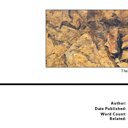
The
Author:
Date Published:
Word Count:
Related: