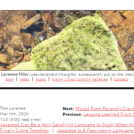
 Laramee Filter:
pseudorandom thoughts, subsequently put on the Inter
blog
|
index
|
music
|
hiking / trail running galleries
|
contact
Tom Laramee
Mount Pugh Recently Claim
Next:
May 8th, 2026
Lessons Learned From th
Previous:
713 (5:00 read time)
Japanese Can Be a Very Satisfying Language to Study When th
Finally Come Together
Japanese Is A Fascinating Language
||