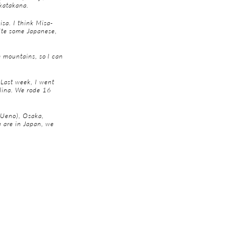
 katakana.
sa. I think Misa-
rite some Japanese,
he mountains, so I can
 Last week, I went
Alina. We rode 16
 (Ueno), Osaka,
 are in Japan, we