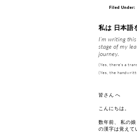
Filed Under:
私は 日本語
I’m writing thi
stage of my lea
journey.
(Yes, there's a tran
(Yes, the handwritt
皆さん へ
こんにちは。
数年前、 私の娘
の漢字は覚えてい