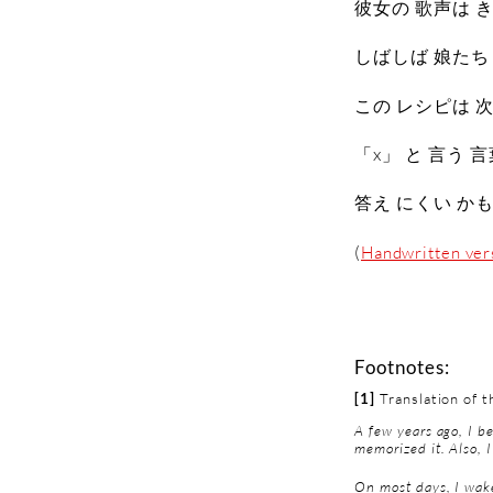
彼女の 歌声は き
しばしば 娘たち
この レシピは 
「x」 と 言う 
答え にくい か
(
Handwritten ver
Footnotes:
[1]
Translation of t
A few years ago, I b
memorized it. Also, I
On most days, I wake 