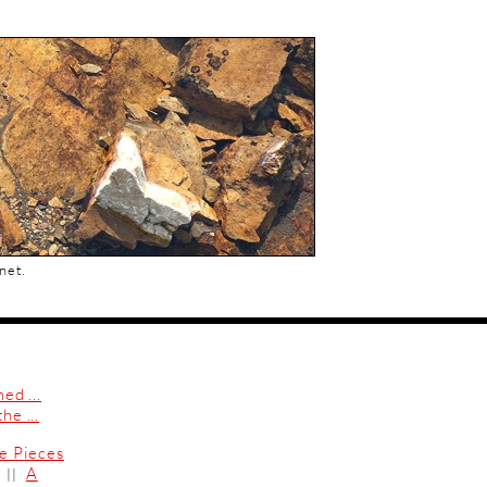
net.
ed ...
e ...
e Pieces
A
||