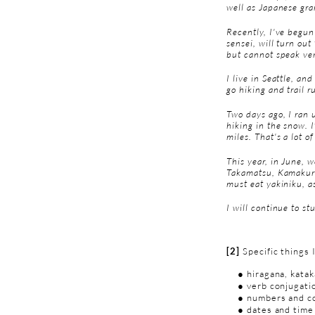
well as Japanese gr
Recently, I've begun
sensei, will turn ou
but cannot speak ve
I live in Seattle, an
go hiking and trail r
Two days ago, I ran 
hiking in the snow. 
miles. That's a lot of
This year, in June, w
Takamatsu, Kamakura
must eat yakiniku, as
I will continue to st
[2]
Specific things 
● hiragana, kataka
● verb conjugati
● numbers and co
● dates and time