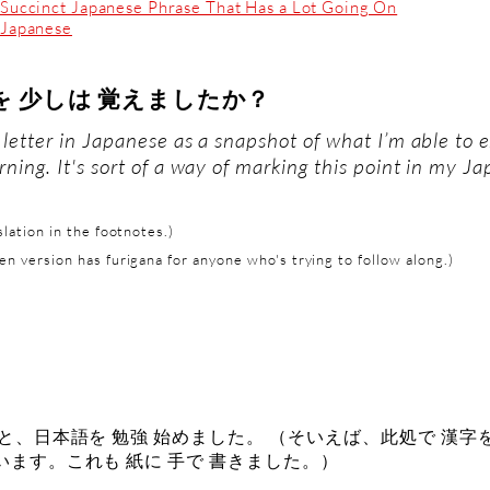
Succinct Japanese Phrase That Has a Lot Going On
Japanese
を 少しは 覚えましたか？
s letter in Japanese as a snapshot of what I’m able to e
rning. It's sort of a way of marking this point in my J
slation in the footnotes.)
en version has furigana for anyone who's trying to follow along.)
と、日本語を 勉強 始めました。 （そいえば、此処で 漢
ます。これも 紙に 手で 書きました。）